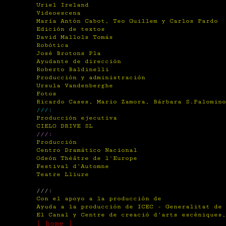
Uriel Ireland
Videoescena
María Antón Cabot, Teo Guillem y Carlos Pardo
Edición de textos
David Mallols Tomás
Robótica
José Brotons Pla
Ayudante de dirección
Roberto Baldinelli
Producción y administración
Ursula Vandenberghe
Fotos
Ricardo Cases, Mario Zamora, Bárbara S.Palomino
///:
Producción ejecutiva
CIELO DRIVE SL
///:
Producción
Centro Dramático Nacional
Odeón Théâtre de l'Europe
Festival d’Automne
Teatre Lliure
///:
Con el apoyo a la producción de
Ayuda a la producción de ICEC - Generalitat de 
El Canal y Centre de creació d’arts escèniques,
[ home ]