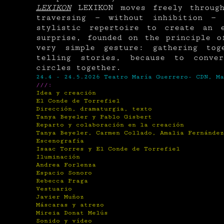
LEXIKON
LEXIKON moves freely through
traversing — without inhibition —
stylistic repertoire to create an e
surprise, founded on the principle o
very simple gesture: gathering to
telling stories, because to conve
circles together.
24.4 - 24.5.2026 Teatro María Guerrero- CDN, Ma
///:
Idea y creación
El Conde de Torrefiel
Dirección, dramaturgia, texto
Tanya Beyeler y Pablo Gisbert
Reparto y colaboración en la creación
Tanya Beyeler, Carmen Collado, Amalia Fernández
Escenografía
Isaac Torres y El Conde de Torrefiel
Iluminación
Andrea Forlenza
Espacio Sonoro
Rebecca Praga
Vestuario
Javier Muñoz
Máscaras y atrezo
Mireia Donat Melús
Sonido y vídeo