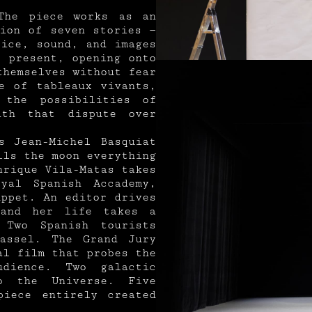
The piece works as an
tion of seven stories —
oice, sound, and images
e present, opening onto
themselves without fear
 of tableaux vivants,
 the possibilities of
ith that dispute over
s Jean-Michel Basquiat
lls the moon everything
nrique Vila-Matas takes
yal Spanish Accademy,
uppet. An editor drives
 and her life takes a
 Two Spanish tourists
assel. The Grand Jury
al film that probes the
dience. Two galactic
to the Universe. Five
piece entirely created