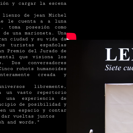
sión y cargar la escena
 lienzo de jean Michel
ne le cuenta a a luna
s, toma posesión como
s de una marioneta. Una
ran ciudad y su vida da
os turistas españolas
an Premio del Jurado de
ental que visiona los
o. Dos conversadores
Cinco robots humanoides
teramente creada y
versos libremente,
a un vasto repertorio
r una experiencia de
ncipio de posibilidad y
 en un espacio y contar
 dar vueltas juntos
sh and words.”