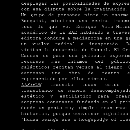
desplegar las posibilidades de expre
con esa disputa sobre la imaginación.
Un grupo de personas pinta un enorme
Basquiat, mientras una vecina insom
todo lo que ve. Enrique Vila-Mata
académico de la RAE hablando a travé
editora conduce a medianoche en una g
un vuelvo radical e inesperado. D
visitan la documenta de Kassel. El Gr
Cannes es para una película experim
recursos más íntimos del públic
galácticos recitan versos al tiempo. 
estrenan una obra de teatro en
representada por ellos mismos.
LEXIKON
transita todos estos uni
transitando de manera desacomplejad
estético y estilístico para crea
sorpresa constante fundando en el pri
desde un gesto muy simple: reunirnos
historias, porque conversar significa
"Human beings are a hodgepodge of fle