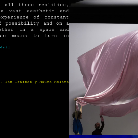
 all these realities,
 a vast aesthetic and
xperience of constant
f possibility and on a
gether in a space and
rse means to turn in
drid
, Ion Iraizoz y Mauro Molina