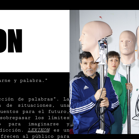
ON
arne y palabra.”
cción de palabras”. La
n de situaciones, una
cuentos para el futuro,
sobrepasar los límites
o para imaginarse y
adicción.
LEXIKON
es un
ofrecen al público para