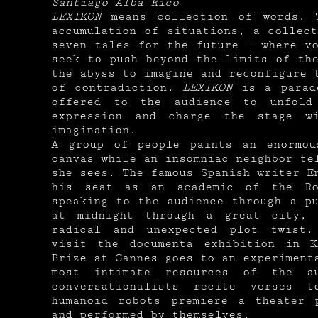
Santiago Alba Rico
LEXIKON
means collection of words. 
accumulation of situations, a collec
seven tales for the future — where v
seek to push beyond the limits of th
the abyss to imagine and reconfigure 
of contradiction.
LEXIKON
is a parade
offered to the audience to unfold
expression and charge the stage w
imagination.
A group of people paints an enormou
canvas while an insomniac neighbor te
she sees. The famous Spanish writer E
his seat as an academic of the Ro
speaking to the audience through a p
at midnight through a great city,
radical and unexpected plot twist.
visit the documenta exhibition in K
Prize at Cannes goes to an experiment
most intimate resources of the au
conversationalists recite verses 
humanoid robots premiere a theater 
and performed by themselves.